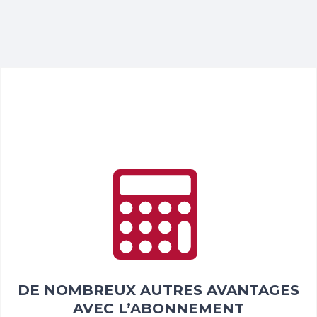
Tu peux avoir accès à mes meilleures recettes en
tout temps et y trouver de l’inspiration pour tous les
repas, même les collations.
Consulte les recettes
DE NOMBREUX AUTRES AVANTAGES
AVEC L’ABONNEMENT