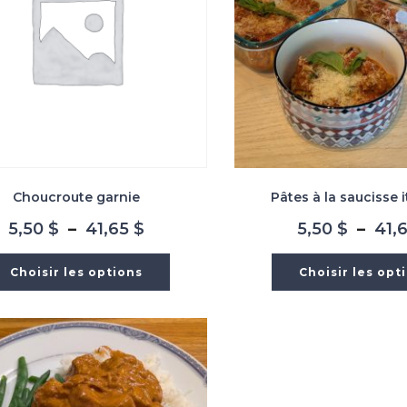
Choucroute garnie
Pâtes à la saucisse 
Plage
5,50
$
–
41,65
$
5,50
$
–
41,
de
prix :
Choisir les options
Choisir les opt
5,50 $
à
41,65 $