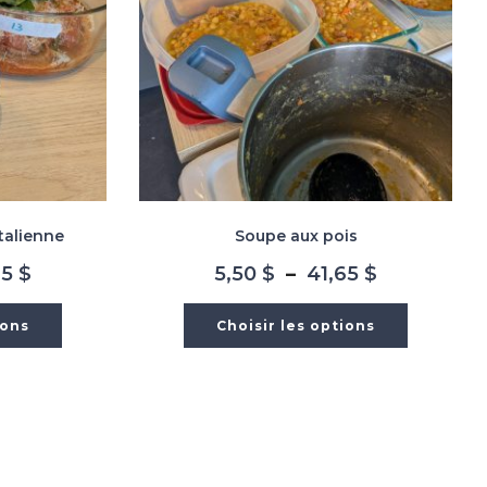
italienne
Soupe aux pois
Plage
Plage
65
$
5,50
$
–
41,65
$
de
de
prix :
prix :
ions
Choisir les options
5,50 $
5,50 $
à
à
41,65 $
41,65 $