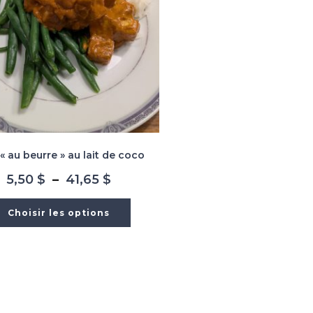
« au beurre » au lait de coco
Plage
5,50
$
–
41,65
$
de
prix :
Choisir les options
5,50 $
à
41,65 $