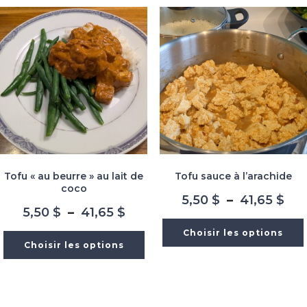
41,65 $
41,
Tofu « au beurre » au lait de
Tofu sauce à l’arachide
coco
Pla
5,50
$
–
41,65
$
Plage
5,50
$
–
41,65
$
de
de
prix
Choisir les options
prix :
5,5
Choisir les options
5,50 $
à
à
41,
41,65 $