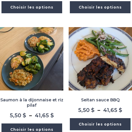
prix :
prix
Choisir les options
Choisir les options
5,50 $
5,5
à
à
41,65 $
41,
Saumon à la dijonnaise et riz
Seitan sauce BBQ
pilaf
Pla
5,50
$
–
41,65
$
Plage
5,50
$
–
41,65
$
de
de
prix
Choisir les options
prix :
5,5
Choisir les options