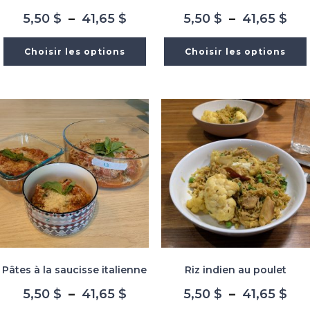
Plage
Pla
5,50
$
–
41,65
$
5,50
$
–
41,65
$
de
de
prix :
prix
Choisir les options
Choisir les options
5,50 $
5,5
à
à
41,65 $
41,
Pâtes à la saucisse italienne
Riz indien au poulet
Plage
Pla
5,50
$
–
41,65
$
5,50
$
–
41,65
$
de
de