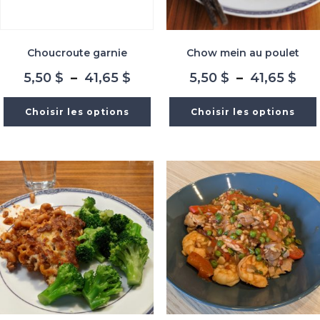
Choucroute garnie
Chow mein au poulet
Plage
Pla
5,50
$
–
41,65
$
5,50
$
–
41,65
$
de
de
prix :
prix
Choisir les options
Choisir les options
5,50 $
5,5
à
à
41,65 $
41,