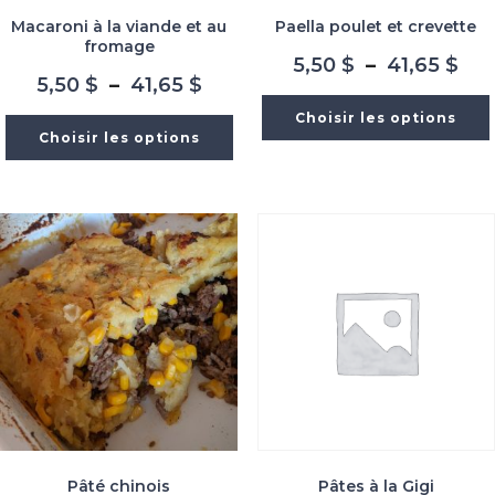
Macaroni à la viande et au
Paella poulet et crevette
fromage
Pla
5,50
$
–
41,65
$
Plage
5,50
$
–
41,65
$
de
de
prix
Choisir les options
prix :
5,5
Choisir les options
5,50 $
à
à
41,
41,65 $
Pâté chinois
Pâtes à la Gigi