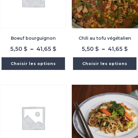
Boeuf bourguignon
Chili au tofu végétalien
Plage
Pla
5,50
$
–
41,65
$
5,50
$
–
41,65
$
de
de
prix :
prix
Choisir les options
Choisir les options
5,50 $
5,5
à
à
41,65 $
41,