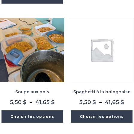
5,50 $
à
à
41,
41,65 $
Soupe aux pois
Spaghetti à la bolognaise
Plage
Pla
5,50
$
–
41,65
$
5,50
$
–
41,65
$
de
de
prix :
prix
Choisir les options
Choisir les options
5,50 $
5,5
à
à