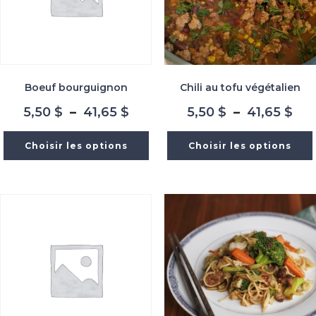
Boeuf bourguignon
Chili au tofu végétalien
Plage
Pla
5,50
$
–
41,65
$
5,50
$
–
41,65
$
de
de
prix :
prix
Choisir les options
Choisir les options
5,50 $
5,5
à
à
41,65 $
41,