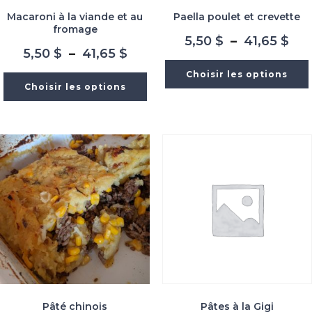
Macaroni à la viande et au
Paella poulet et crevette
fromage
Pla
5,50
$
–
41,65
$
Plage
5,50
$
–
41,65
$
de
de
prix
Choisir les options
prix :
5,5
Choisir les options
5,50 $
à
à
41,
41,65 $
Pâté chinois
Pâtes à la Gigi