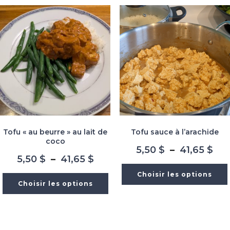
41,65 $
41,
Tofu « au beurre » au lait de
Tofu sauce à l’arachide
coco
Pla
5,50
$
–
41,65
$
Plage
5,50
$
–
41,65
$
de
de
prix
Choisir les options
prix :
5,5
Choisir les options
5,50 $
à
à
41,
41,65 $