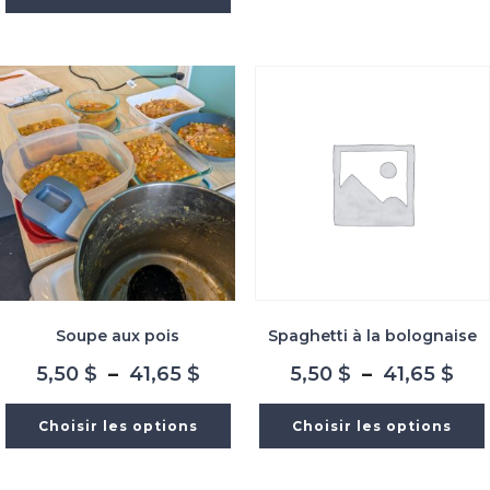
5,50 $
à
à
41,
41,65 $
Soupe aux pois
Spaghetti à la bolognaise
Plage
Pla
5,50
$
–
41,65
$
5,50
$
–
41,65
$
de
de
prix :
prix
Choisir les options
Choisir les options
5,50 $
5,5
à
à