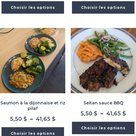
prix :
prix
Choisir les options
Choisir les options
5,50 $
5,5
à
à
41,65 $
41,
Saumon à la dijonnaise et riz
Seitan sauce BBQ
pilaf
Pla
5,50
$
–
41,65
$
Plage
5,50
$
–
41,65
$
de
de
prix
Choisir les options
prix :
5,5
Choisir les options