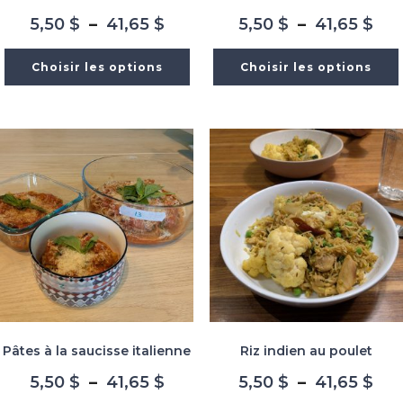
Plage
Pla
5,50
$
–
41,65
$
5,50
$
–
41,65
$
de
de
prix :
prix
Choisir les options
Choisir les options
5,50 $
5,5
à
à
41,65 $
41,
Pâtes à la saucisse italienne
Riz indien au poulet
Plage
Pla
5,50
$
–
41,65
$
5,50
$
–
41,65
$
de
de