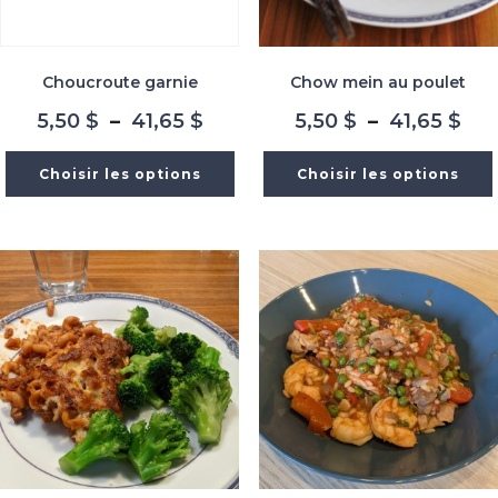
Choucroute garnie
Chow mein au poulet
Plage
Pla
5,50
$
–
41,65
$
5,50
$
–
41,65
$
de
de
prix :
prix
Choisir les options
Choisir les options
5,50 $
5,5
à
à
41,65 $
41,