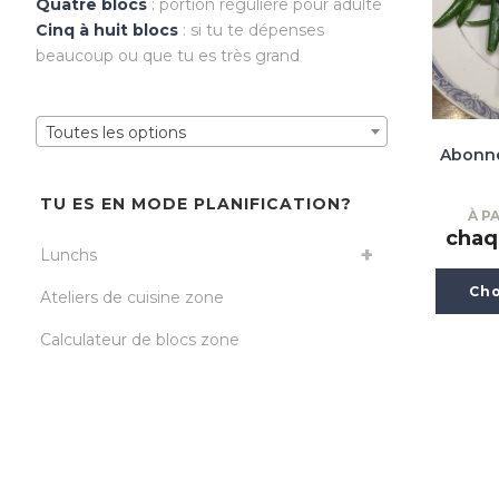
Quatre blocs
: portion régulière pour adulte
Cinq à huit blocs
: si tu te dépenses
beaucoup ou que tu es très grand
Toutes les options
Abonne
TU ES EN MODE PLANIFICATION?
À PA
chaq
Lunchs
Cho
Ateliers de cuisine zone
Calculateur de blocs zone