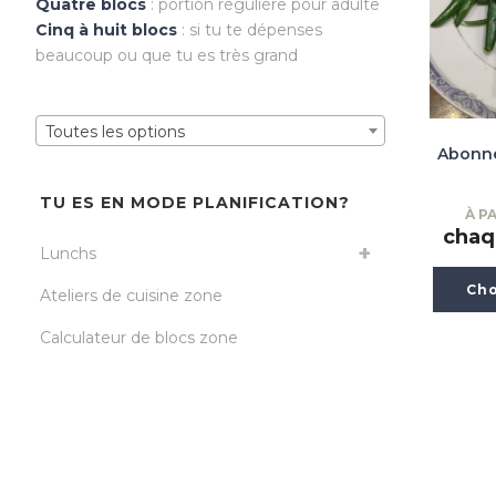
Quatre blocs
: portion régulière pour adulte
Cinq à huit blocs
: si tu te dépenses
beaucoup ou que tu es très grand
Toutes les options
Abonne
TU ES EN MODE PLANIFICATION?
À PA
chaq
Lunchs
Cho
Ateliers de cuisine zone
Calculateur de blocs zone