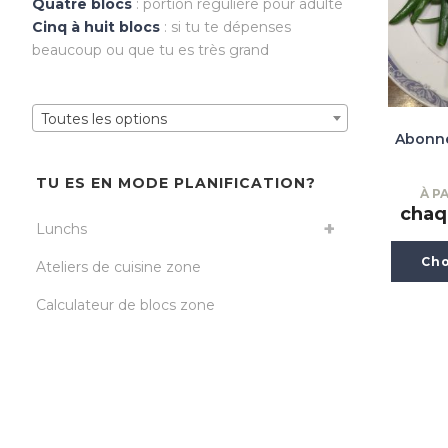
Quatre blocs
: portion régulière pour adulte
Cinq à huit blocs
: si tu te dépenses
beaucoup ou que tu es très grand
Toutes les options
Abonne
TU ES EN MODE PLANIFICATION?
À PA
chaq
Lunchs
Cho
Ateliers de cuisine zone
Calculateur de blocs zone