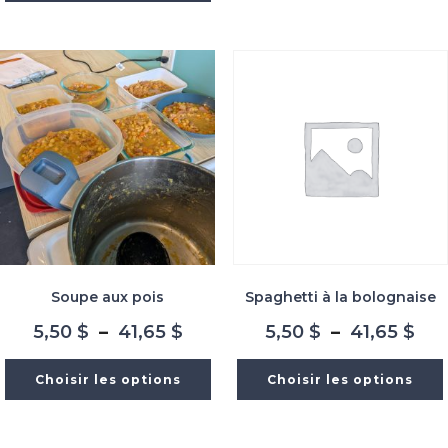
à
à
41,
41,65 $
Soupe aux pois
Spaghetti à la bolognaise
Plage
Pla
5,50
$
–
41,65
$
5,50
$
–
41,65
$
de
de
prix :
prix
Choisir les options
Choisir les options
5,50 $
5,5
à
à
41,65 $
41,