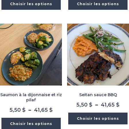
prix :
prix
Choisir les options
Choisir les options
5,50 $
5,5
à
à
41,65 $
41,
Saumon à la dijonnaise et riz
Seitan sauce BBQ
pilaf
Pla
5,50
$
–
41,65
$
Plage
5,50
$
–
41,65
$
de
de
prix
Choisir les options
prix :
5,5
Choisir les options
5,50 $