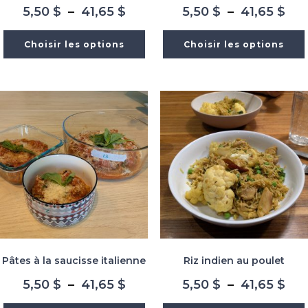
Plage
Pla
5,50
$
–
41,65
$
5,50
$
–
41,65
$
de
de
prix :
prix
Choisir les options
Choisir les options
5,50 $
5,5
à
à
41,65 $
41,
Pâtes à la saucisse italienne
Riz indien au poulet
Plage
Pla
5,50
$
–
41,65
$
5,50
$
–
41,65
$
de
de