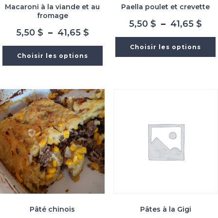
Macaroni à la viande et au
Paella poulet et crevette
fromage
Pla
5,50
$
–
41,65
$
Plage
5,50
$
–
41,65
$
de
de
prix
Choisir les options
prix :
5,5
Choisir les options
5,50 $
à
à
41,
41,65 $
Pâté chinois
Pâtes à la Gigi