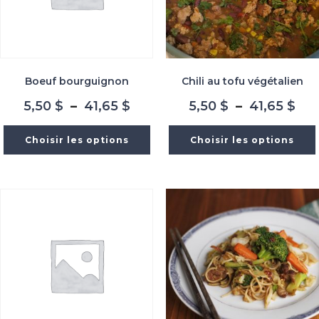
Boeuf bourguignon
Chili au tofu végétalien
Plage
Pla
5,50
$
–
41,65
$
5,50
$
–
41,65
$
de
de
prix :
prix
Choisir les options
Choisir les options
5,50 $
5,5
à
à
41,65 $
41,