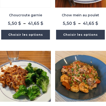
Choucroute garnie
Chow mein au poulet
Plage
Pla
5,50
$
–
41,65
$
5,50
$
–
41,65
$
de
de
prix :
prix
Choisir les options
Choisir les options
5,50 $
5,5
à
à
41,65 $
41,