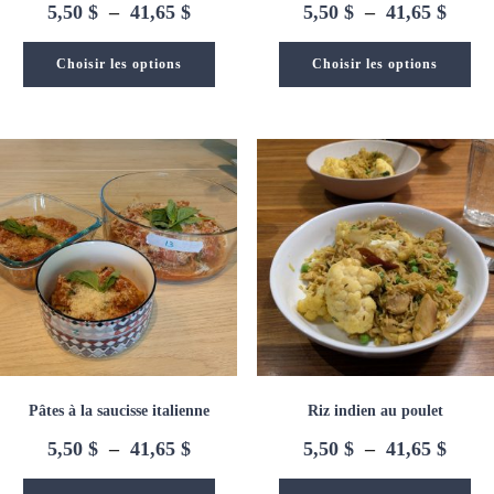
Plage
Plage
5,50
$
–
41,65
$
5,50
$
–
41,65
$
de
de
prix :
prix :
Choisir les options
Choisir les options
5,50 $
5,50 
à
à
41,65 $
41,65
Pâtes à la saucisse italienne
Riz indien au poulet
Plage
Plage
5,50
$
–
41,65
$
5,50
$
–
41,65
$
de
de