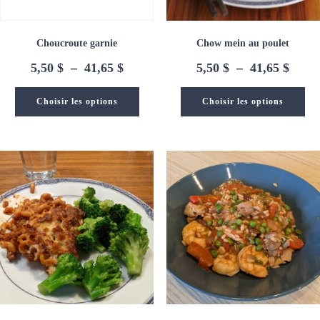
Choucroute garnie
Chow mein au poulet
Plage
Plage
5,50
$
–
41,65
$
5,50
$
–
41,65
$
de
de
prix :
prix :
Choisir les options
Choisir les options
5,50 $
5,50 
à
à
41,65 $
41,65