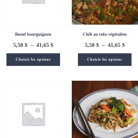
Boeuf bourguignon
Chili au tofu végétalien
Plage
Plage
5,50
$
–
41,65
$
5,50
$
–
41,65
$
de
de
prix :
prix :
Choisir les options
Choisir les options
5,50 $
5,50 
à
à
41,65 $
41,65