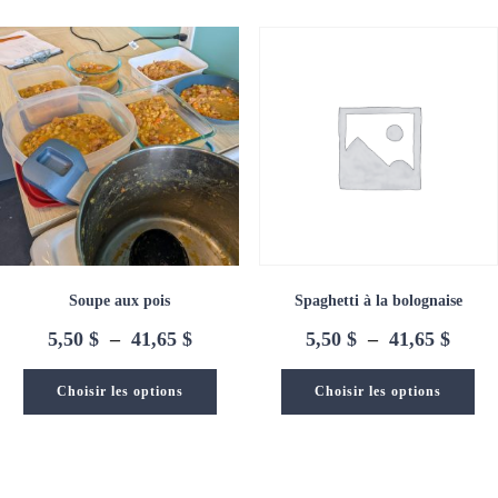
41,65 $
41,65
Soupe aux pois
Spaghetti à la bolognaise
Plage
Plage
5,50
$
–
41,65
$
5,50
$
–
41,65
$
de
de
prix :
prix :
Choisir les options
Choisir les options
5,50 $
5,50 
à
à
41,65 $
41,65