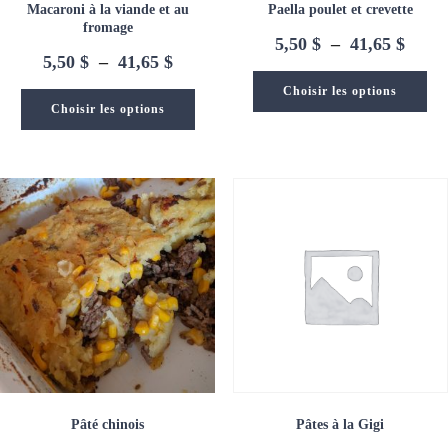
Macaroni à la viande et au
Paella poulet et crevette
fromage
Plage
5,50
$
–
41,65
$
Plage
5,50
$
–
41,65
$
de
de
prix :
Choisir les options
prix :
5,50 
Choisir les options
5,50 $
à
à
41,65
41,65 $
Pâté chinois
Pâtes à la Gigi