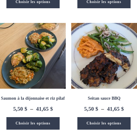
prix :
prix :
Choisir les options
Choisir les options
5,50 $
5,50 
à
à
41,65 $
41,65
Saumon à la dijonnaise et riz pilaf
Seitan sauce BBQ
Plage
Plage
5,50
$
–
41,65
$
5,50
$
–
41,65
$
de
de
prix :
prix :
Choisir les options
Choisir les options
5,50 $
5,50 
à
à