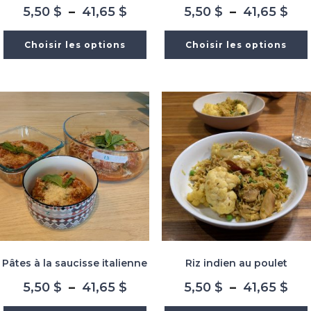
Plage
Pla
5,50
$
–
41,65
$
5,50
$
–
41,65
$
de
de
prix :
prix
Choisir les options
Choisir les options
5,50 $
5,5
à
à
41,65 $
41,
Pâtes à la saucisse italienne
Riz indien au poulet
Plage
Pla
5,50
$
–
41,65
$
5,50
$
–
41,65
$
de
de