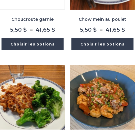
Choucroute garnie
Chow mein au poulet
Plage
Pla
5,50
$
–
41,65
$
5,50
$
–
41,65
$
de
de
prix :
prix
Choisir les options
Choisir les options
5,50 $
5,5
à
à
41,65 $
41,