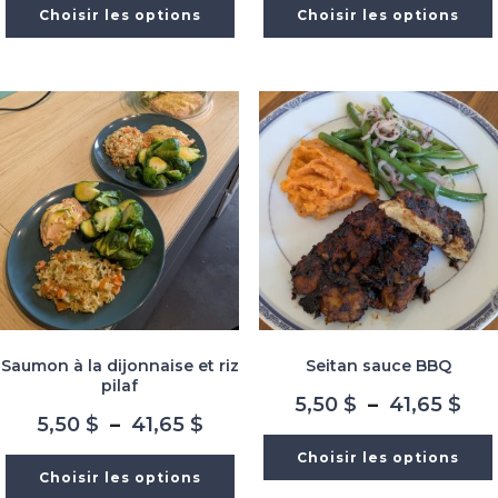
prix :
prix
Choisir les options
Choisir les options
5,50 $
5,5
à
à
41,65 $
41,
Saumon à la dijonnaise et riz
Seitan sauce BBQ
pilaf
Pla
5,50
$
–
41,65
$
Plage
5,50
$
–
41,65
$
de
de
prix
Choisir les options
prix :
5,5
Choisir les options
5,50 $