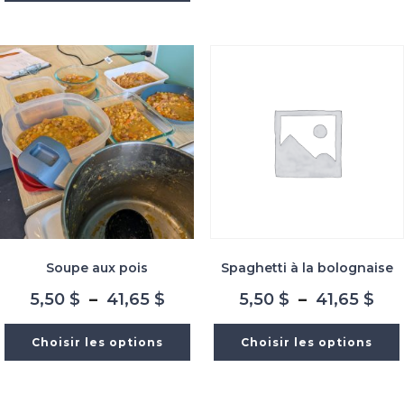
à
à
41,
41,65 $
Soupe aux pois
Spaghetti à la bolognaise
Plage
Pla
5,50
$
–
41,65
$
5,50
$
–
41,65
$
de
de
prix :
prix
Choisir les options
Choisir les options
5,50 $
5,5
à
à
41,65 $
41,