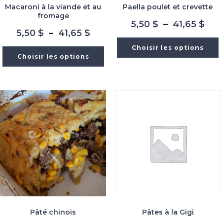
Macaroni à la viande et au
Paella poulet et crevette
fromage
Pla
5,50
$
–
41,65
$
Plage
5,50
$
–
41,65
$
de
de
prix
Choisir les options
prix :
5,5
Choisir les options
5,50 $
à
à
41,
41,65 $
Pâté chinois
Pâtes à la Gigi