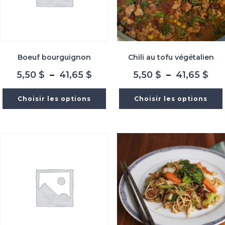
Boeuf bourguignon
Chili au tofu végétalien
Plage
Pla
5,50
$
–
41,65
$
5,50
$
–
41,65
$
de
de
prix :
prix
Choisir les options
Choisir les options
5,50 $
5,5
à
à
41,65 $
41,