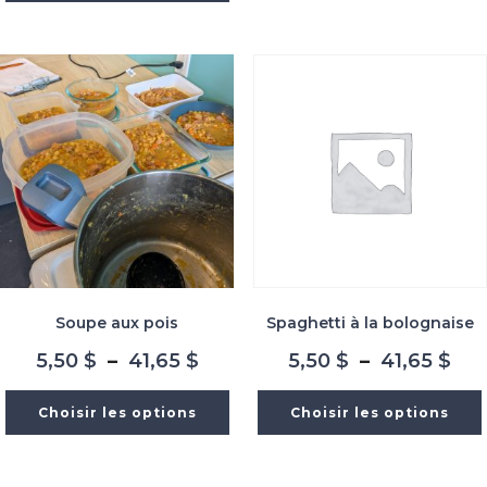
à
à
41,
41,65 $
Soupe aux pois
Spaghetti à la bolognaise
Plage
Pla
5,50
$
–
41,65
$
5,50
$
–
41,65
$
de
de
prix :
prix
Choisir les options
Choisir les options
5,50 $
5,5
à
à
41,65 $
41,