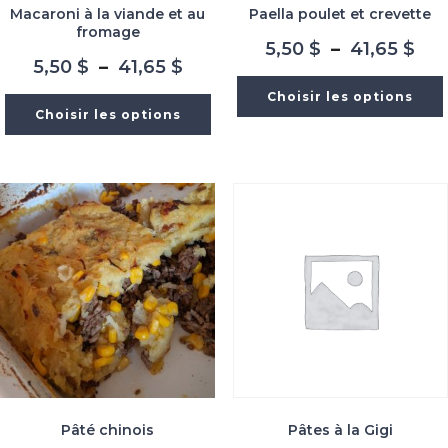
Macaroni à la viande et au
Paella poulet et crevette
fromage
Pla
5,50
$
–
41,65
$
Plage
5,50
$
–
41,65
$
de
de
prix
Choisir les options
prix :
5,5
Choisir les options
5,50 $
à
à
41,
41,65 $
Pâté chinois
Pâtes à la Gigi