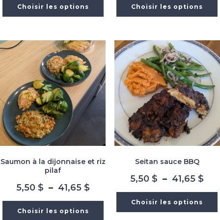
prix :
prix
Choisir les options
Choisir les options
5,50 $
5,5
à
à
41,65 $
41,
Saumon à la dijonnaise et riz
Seitan sauce BBQ
pilaf
Pla
5,50
$
–
41,65
$
Plage
5,50
$
–
41,65
$
de
de
prix
Choisir les options
prix :
5,5
Choisir les options
5,50 $