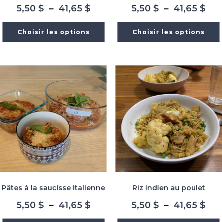
Plage
Pla
5,50
$
–
41,65
$
5,50
$
–
41,65
$
de
de
prix :
prix
Choisir les options
Choisir les options
5,50 $
5,5
à
à
41,65 $
41,
Pâtes à la saucisse italienne
Riz indien au poulet
Plage
Pla
5,50
$
–
41,65
$
5,50
$
–
41,65
$
de
de