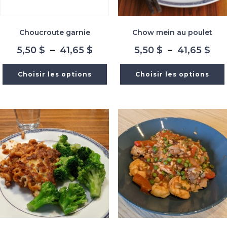
Choucroute garnie
Chow mein au poulet
Plage
Pla
5,50
$
–
41,65
$
5,50
$
–
41,65
$
de
de
prix :
prix
Choisir les options
Choisir les options
5,50 $
5,5
à
à
41,65 $
41,