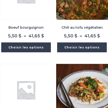
Boeuf bourguignon
Chili au tofu végétalien
Plage
Pla
5,50
$
–
41,65
$
5,50
$
–
41,65
$
de
de
prix :
prix
Choisir les options
Choisir les options
5,50 $
5,5
à
à
41,65 $
41,